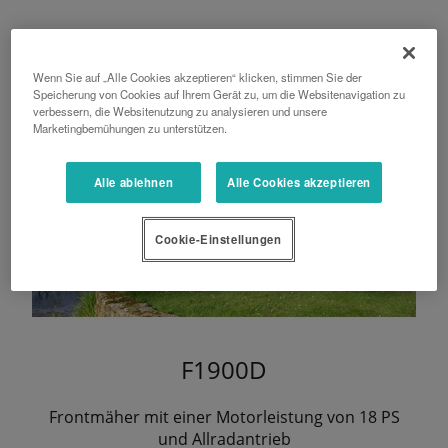
Wenn Sie auf „Alle Cookies akzeptieren“ klicken, stimmen Sie der
Speicherung von Cookies auf Ihrem Gerät zu, um die Websitenavigation zu
verbessern, die Websitenutzung zu analysieren und unsere
Marketingbemühungen zu unterstützen.
Alle ablehnen
Alle Cookies akzeptieren
Cookie-Einstellungen
F1900D
Frontmäher mit einer Motorleistung von 18 PS
und Allradantrieb